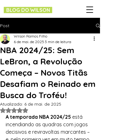
BLOG DO WILSON
Post
Wilson Ramos Filho
6 de mai. de 2025
3 min de leitura
NBA 2024/25: Sem
LeBron, a Revolução
Começa – Novos Titãs
Desafiam o Reinado em
Busca do Troféu!
Atualizado:
6 de mai. de 2025
Avaliado com NaN de 5 estrelas.
A temporada NBA 2024/25
 está 
incendiando as quadras com jogos 
decisivos e reviravoltas marcantes – 
e, pela primeira vez em muito tempo, 