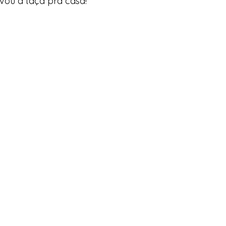
evou a taça pra casa!