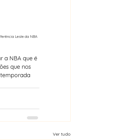
nferência Leste da NBA 
ar a NBA que é 
ões que nos 
 temporada 
Ver tudo