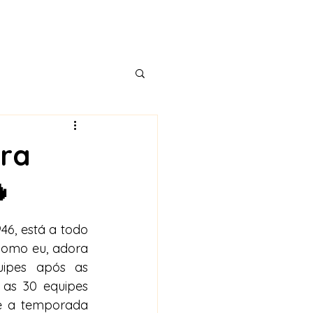
ara

6, está a todo 
como eu, adora 
ipes após as 
 as 30 equipes 
ue a temporada 