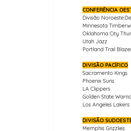
CONFERÊNCIA OES
Divisão Noroeste:D
Minnesota Timberw
Oklahoma City Thu
Utah Jazz
Portland Trail Blaze
DIVISÃO PACÍFICO
Sacramento Kings
Phoenix Suns
LA Clippers
Golden State Warrio
Los Angeles Lakers
DIVISÃO SUDOEST
Memphis Grizzlies