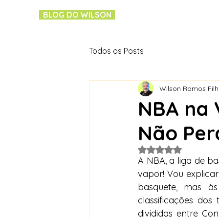
BLOG DO WILSON
Todos os Posts
Wilson Ramos Fil
NBA na 
Não Per
Avaliado com NaN 
A NBA, a liga de ba
vapor! Vou explicar
basquete, mas às
classificações dos
divididas entre Co