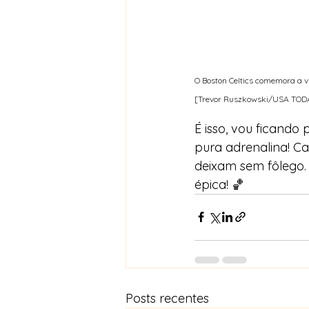
O Boston Celtics comemora a vi
[Trevor Ruszkowski/USA TODA
É isso, vou ficand
pura adrenalina! C
deixam sem fôlego
épica! 🏀
Posts recentes