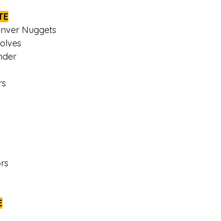
TE
enver Nuggets
olves
nder
rs
rs
E