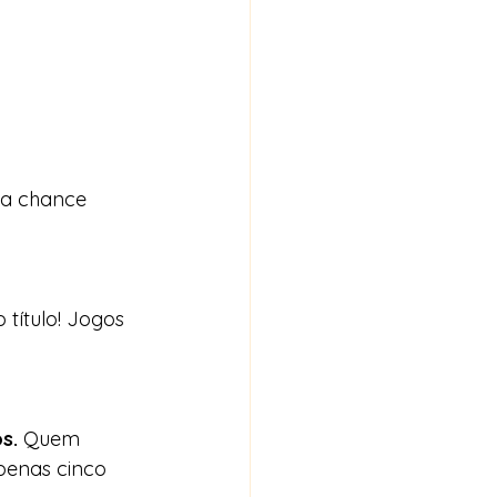
la chance 
 título! Jogos 
s.
 Quem 
penas cinco 