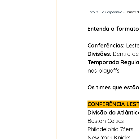
Foto: Yulia Gapeenko - 
Banco d
Entenda o formato
Conferências: 
Lest
Divisões:
 Dentro de
Temporada Regula
nos playoffs.
Os times que estã
CONFERÊNCIA LES
Divisão do Atlântic
Boston Celtics
Philadelphia 76ers
New York Knicks