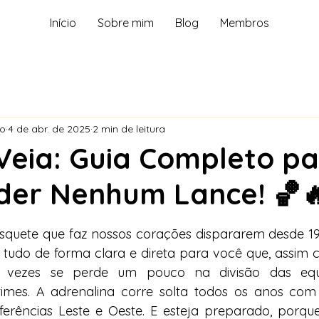
Início
Sobre mim
Blog
Membros
ho
4 de abr. de 2025
2 min de leitura
Veia: Guia Completo p
der Nenhum Lance! 🏀
de 5 estrelas.
squete que faz nossos corações dispararem desde 194
 tudo de forma clara e direta para você que, assim 
 vezes se perde um pouco na divisão das equ
 times. A adrenalina corre solta todos os anos com
nferências Leste e Oeste. E esteja preparado, porq