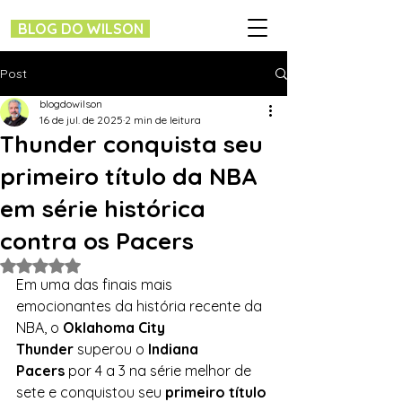
BLOG DO WILSON
Post
blogdowilson
16 de jul. de 2025
2 min de leitura
Thunder conquista seu
primeiro título da NBA
em série histórica
contra os Pacers
Avaliado com NaN de 5 estrelas.
Em uma das finais mais 
emocionantes da história recente da 
NBA, o 
Oklahoma City 
Thunder
 superou o 
Indiana 
Pacers
 por 4 a 3 na série melhor de 
sete e conquistou seu 
primeiro título 