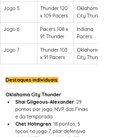
Jogo 5
Thunder 120 
Oklahoma 
x 109 Pacers
City Thunder
Jogo 6
Pacers 108 x 
Indiana 
91 Thunder
Pacers
Jogo 7
Thunder 103 
Oklahoma 
x 91 Pacers
City Thunder
Destaques individuais:
Oklahoma City Thunder
Shai Gilgeous-Alexander
: 29 
pontos por jogo, MVP das Finais 
e da temporada
Chet Holmgren
: 18 pontos, 5 
tocos no jogo 7, pilar defensivo