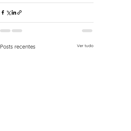
Ver tudo
Posts recentes